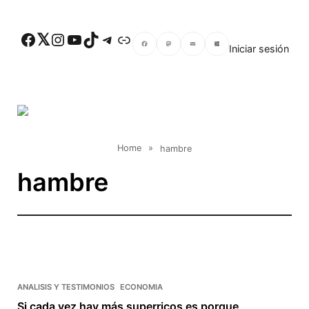
Skip to main content
Facebook
Twitter
Instagram
YouTube
TikTok
Telegram
Enlace
Iniciar sesión
Facebook
Mastodon
Email
Compartir
Home
»
hambre
hambre
ANALISIS Y TESTIMONIOS
ECONOMIA
Si cada vez hay más superricos es porque