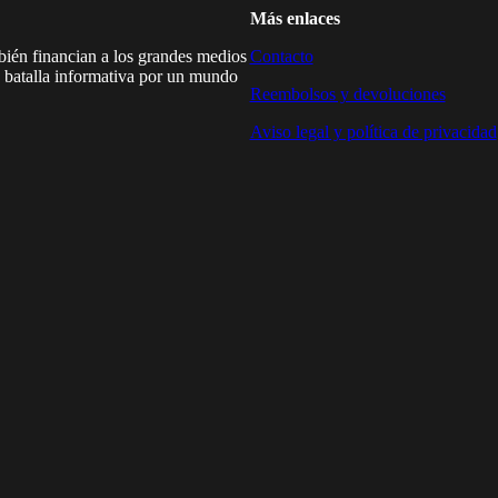
Más enlaces
mbién financian a los grandes medios
Contacto
a batalla informativa por un mundo
Reembolsos y devoluciones
Aviso legal y política de privacidad