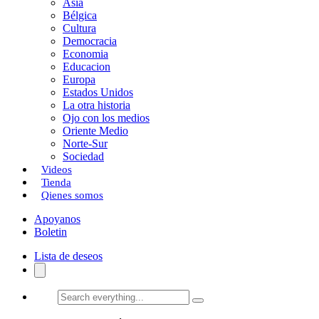
Asia
Bélgica
Cultura
Democracia
Economia
Educacion
Europa
Estados Unidos
La otra historia
Ojo con los medios
Oriente Medio
Norte-Sur
Sociedad
Videos
Tienda
Qienes somos
Apoyanos
Boletin
Lista de deseos
Search
everything...