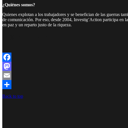
¿Quiénes somos?
Quienes explotan a los trabajadores y se benefician de las guerras ta
de comunicación. Por eso, desde 2004, Investig’Action participa en l
en paz y un reparto justo de la riqueza.
Facebook
Twitter
Instagram
YouTube
TikTok
Telegram
Enlace
Facebook
Mastodon
Email
Compartir
Back to top