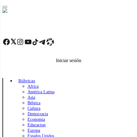
Skip
to
main
content
Facebook
Twitter
Instagram
YouTube
TikTok
Telegram
Enlace
Iniciar sesión
Rúbricas
Africa
América Latina
Asia
Bélgica
Cultura
Democracia
Economia
Educacion
Europa
Estados Unidos