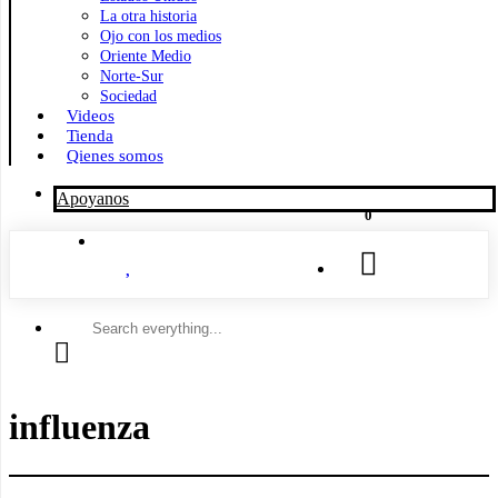
La otra historia
Ojo con los medios
Oriente Medio
Norte-Sur
Sociedad
Videos
Tienda
Qienes somos
Apoyanos
0
Search
everything...
influenza