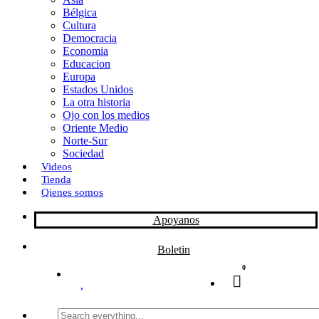
Bélgica
k
o
a
Cultura
Democracia
n
r
Economia
Educacion
t
Europa
Estados Unidos
i
La otra historia
r
Ojo con los medios
Oriente Medio
Norte-Sur
Sociedad
Videos
Tienda
Qienes somos
Apoyanos
Boletin
0
Search