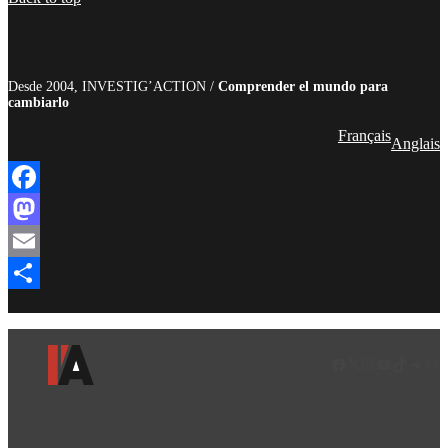
Desde 2004, INVESTIG’ACTION /
Comprender el mundo para
cambiarlo
Français
Anglais
Facebook
Mastodon
Email
Compartir
Facebook
LinkedIn
Instagram
YouTube
TikTok
Teleg
Enl