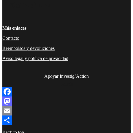
Facebook
Twitter
Instagram
YouTube
TikTok
Telegram
Enlace
Más enlaces
Contacto
Reembolsos y devoluciones
Aviso legal y política de privacidad
Apoyar Investig’Action
boletín
Facebook
Mastodon
Email
Compartir
Back to top