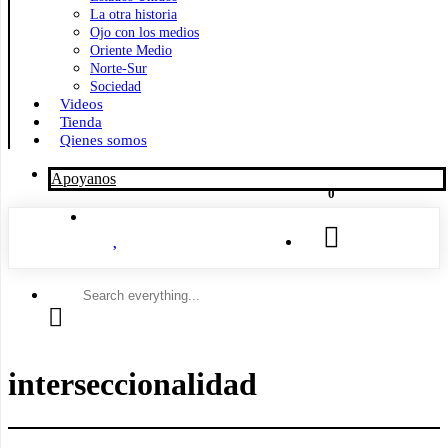
La otra historia
Ojo con los medios
Oriente Medio
Norte-Sur
Sociedad
Videos
Tienda
Qienes somos
Apoyanos
0
Search
everything...
interseccionalidad