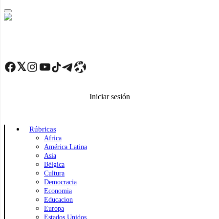
Skip
to
main
content
Facebook
Twitter
Instagram
YouTube
TikTok
Telegram
Enlace
Iniciar sesión
Rúbricas
Africa
América Latina
Asia
Bélgica
Cultura
Democracia
Economia
Educacion
Europa
Estados Unidos