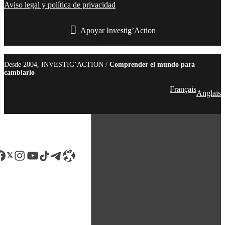
Aviso legal y política de privacidad
Apoyar Investig’Action
boletín
Desde 2004, INVESTIG’ACTION /
Comprender el mundo para
cambiarlo
Français
Anglais
acebook
LinkedIn
Instagram
YouTube
TikTok
Telegram
Enlace