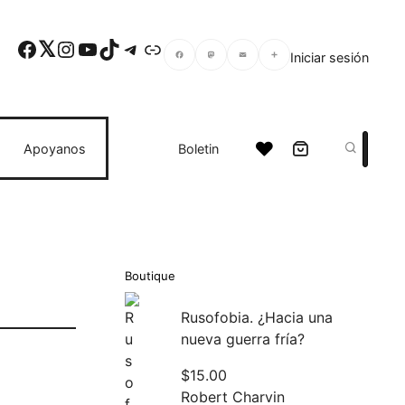
Facebook
Twitter
Instagram
YouTube
TikTok
Telegram
Enlace
Iniciar sesión
Facebook
Mastodon
Email
Compartir
Search
Apoyanos
Boletin
Boutique
Rusofobia. ¿Hacia una
nueva guerra fría?
$
15.00
Robert Charvin