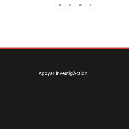
Facebook
Mastodon
Email
Compartir
Apoyar Investig’Action
boletín