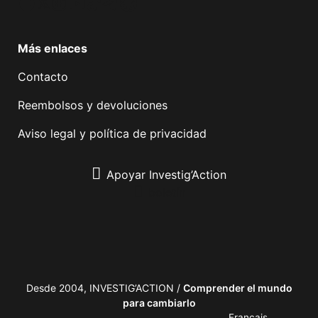
Facebook
Twitter
Instagram
YouTube
TikTok
Telegram
Enlace
Más enlaces
Contacto
Reembolsos y devoluciones
Aviso legal y política de privacidad
Apoyar Investig’Action
boletín
Desde 2004, INVESTIG’ACTION /
Comprender el mundo
para cambiarlo
Français