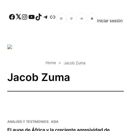
Skip to main content
Facebook
Twitter
Instagram
YouTube
TikTok
Telegram
Enlace
Iniciar sesión
Facebook
Mastodon
Email
Compartir
Home
»
Jacob Zuma
Jacob Zuma
ANALISIS Y TESTIMONIOS
ASIA
El auge de África y la creciente agresividad de