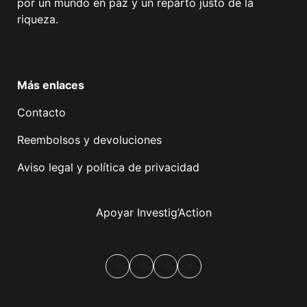
por un mundo en paz y un reparto justo de la
riqueza.
Facebook
Twitter
Instagram
YouTube
TikTok
Telegram
Enlace
Más enlaces
Contacto
Reembolsos y devoluciones
Aviso legal y política de privacidad
Apoyar Investig’Action
boletín
Facebook
Mastodon
Email
Compartir