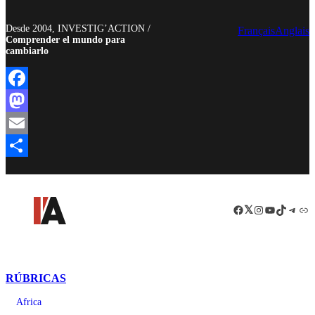
Desde 2004, INVESTIG’ACTION /
Français
Anglais
Comprender el mundo para
cambiarlo
Facebook
Mastodon
Email
Compartir
Facebook
LinkedIn
Instagram
YouTube
TikTok
Teleg
Enl
RÚBRICAS
Africa