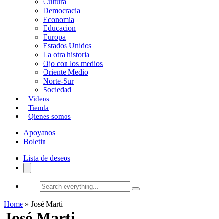
Cultura
k
o
a
Democracia
Economia
n
r
Educacion
Europa
t
Estados Unidos
i
La otra historia
Ojo con los medios
r
Oriente Medio
Norte-Sur
Sociedad
Videos
Tienda
Qienes somos
Apoyanos
Boletin
Lista de deseos
Search
everything...
Home
»
José Marti
José Marti