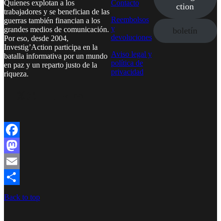
Quienes explotan a los
Contacto
ction
trabajadores y se benefician de las
Reembolsos
guerras también financian a los
y
grandes medios de comunicación.
boletín
devoluciones
Por eso, desde 2004,
Investig’Action participa en la
Aviso legal y
batalla informativa por un mundo
política de
en paz y un reparto justo de la
privacidad
riqueza.
Facebook
Twitter
Instagram
YouTube
TikTok
Telegram
Enlace
Facebook
Mastodon
Email
Compartir
Back to top