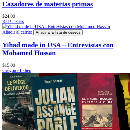
Cazadores de materias primas
$
24.00
Raf Custers
Añadir al carrito
Añadir a la lista de deseos
Yihad made in USA – Entrevistas con
Mohamed Hassan
$
15.00
Grégoire Lalieu