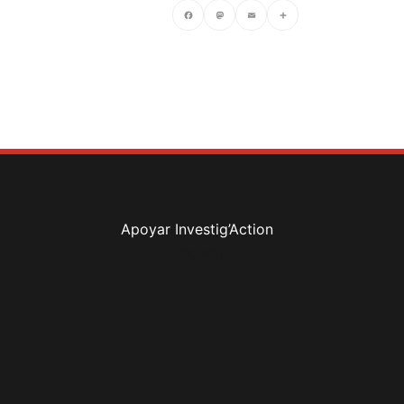
Facebook
Mastodon
Email
Compartir
Apoyar Investig’Action
boletín