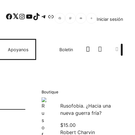
Facebook
Twitter
Instagram
YouTube
TikTok
Telegram
Enlace
Iniciar sesión
Facebook
Mastodon
Email
Compartir
Search
Apoyanos
Boletin
Boutique
Rusofobia. ¿Hacia una
nueva guerra fría?
$
15.00
Robert Charvin