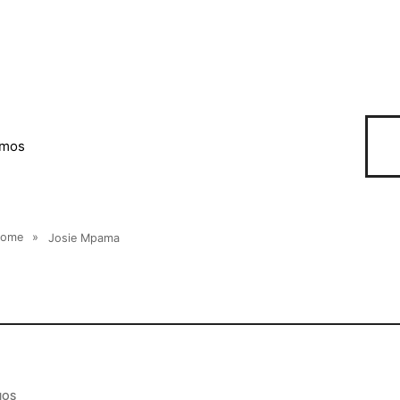
omos
ome
»
Josie Mpama
IOS