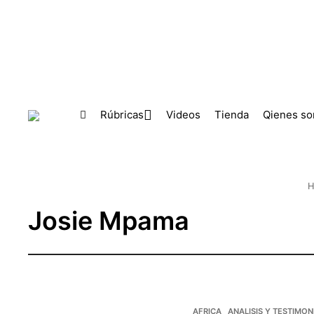
Skip to main content
Rúbricas
Videos
Tienda
Qienes s
H
Josie Mpama
AFRICA
ANALISIS Y TESTIMON