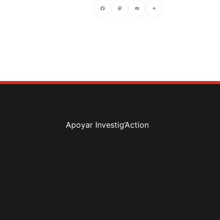
Facebook
Mastodon
Email
Compartir
Apoyar Investig’Action
boletín