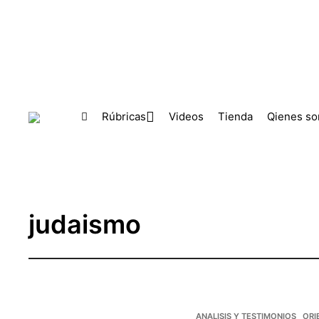
Skip to main content
Rúbricas
Videos
Tienda
Qienes s
judaismo
ANALISIS Y TESTIMONIOS
ORI