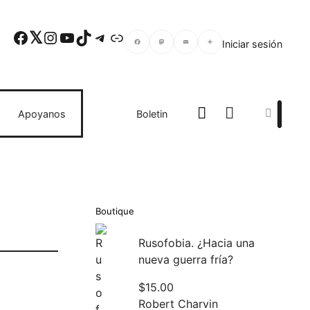
Facebook
Twitter
Instagram
YouTube
TikTok
Telegram
Enlace
Iniciar sesión
Facebook
Mastodon
Email
Compartir
Search
Apoyanos
Boletin
Boutique
Rusofobia. ¿Hacia una
nueva guerra fría?
$
15.00
Robert Charvin