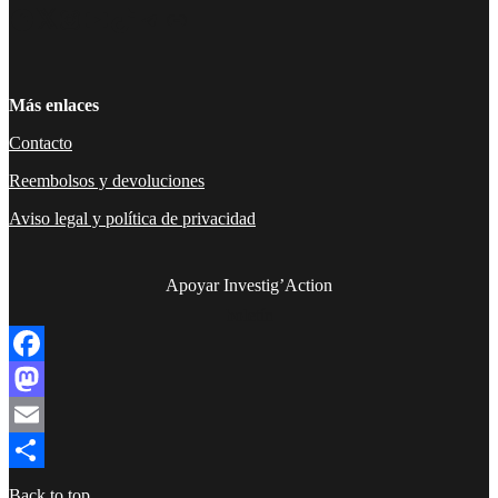
Facebook
Twitter
Instagram
YouTube
TikTok
Telegram
Enlace
Más enlaces
Contacto
Reembolsos y devoluciones
Aviso legal y política de privacidad
Apoyar Investig’Action
boletín
Facebook
Mastodon
Email
Compartir
Back to top