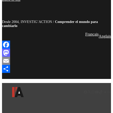
Desde 2004, INVESTIG’ACTION /
Comprender el mundo para
cambiarlo
Français
Anglais
Facebook
Mastodon
Email
Compartir
Facebook
LinkedIn
Instagram
YouTube
TikTok
Teleg
Enl