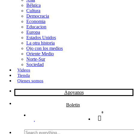
Bélgica
k
o
a
Cultura
Democracia
n
r
Economia
Educacion
t
Europa
Estados Unidos
i
La otra historia
r
Ojo con los medios
Oriente Medio
Norte-Sur
Sociedad
Videos
Tienda
Qienes somos
Apoyanos
Boletin
0
Search