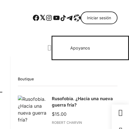
Facebook
Twitter
Instagram
YouTube
TikTok
Telegram
Enlace
Iniciar sesión
Search everything...
Apoyanos
Boutique
Rusofobia. ¿Hacia una nueva
guerra fría?
$
15.00
ROBERT CHARVIN