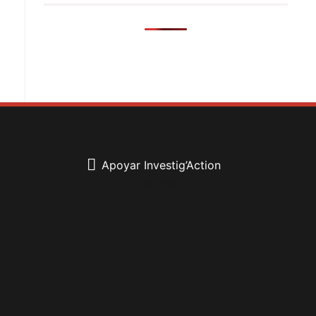
Apoyar Investig’Action
boletín