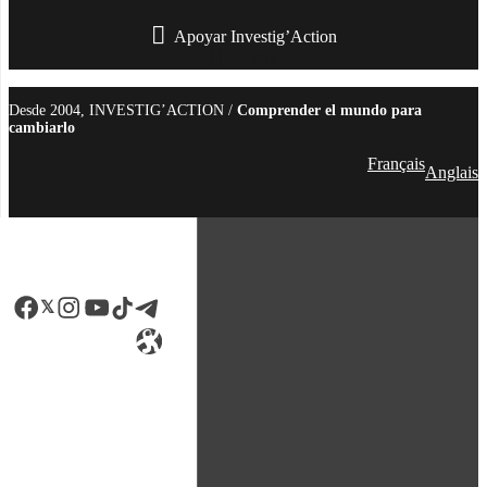
Apoyar Investig’Action
boletín
Desde 2004, INVESTIG’ACTION /
Comprender el mundo para
cambiarlo
Français
Anglais
Facebook
LinkedIn
Instagram
YouTube
TikTok
Telegram
Enlace