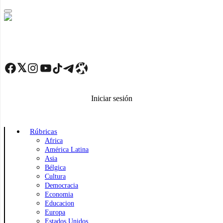
Skip
to
main
content
Facebook
Twitter
Instagram
YouTube
TikTok
Telegram
Enlace
Iniciar sesión
Rúbricas
Africa
América Latina
Asia
Bélgica
Cultura
Democracia
Economia
Educacion
Europa
Estados Unidos