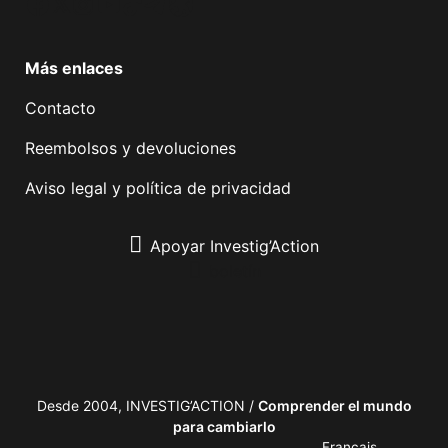
Facebook
Twitter
Instagram
YouTube
TikTok
Telegram
Enlace
Más enlaces
Contacto
Reembolsos y devoluciones
Aviso legal y política de privacidad
Apoyar Investig’Action
boletín
Desde 2004, INVESTIG’ACTION /
Comprender el mundo
para cambiarlo
Français