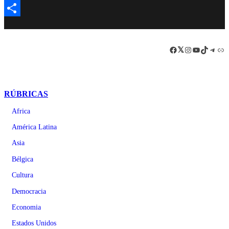
Email
Compartir
Facebook
LinkedIn
Instagram
YouTube
TikTok
Teleg
Enl
RÚBRICAS
Africa
América Latina
Asia
Bélgica
Cultura
Democracia
Economia
Estados Unidos