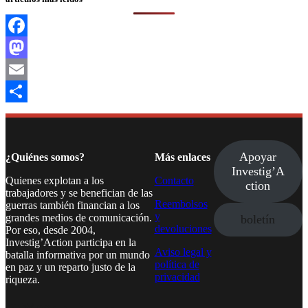
Facebook
Mastodon
Email
Compartir
Apoyar
¿Quiénes somos?
Más enlaces
Investig’A
Quienes explotan a los
Contacto
ction
trabajadores y se benefician de las
Reembolsos
guerras también financian a los
y
grandes medios de comunicación.
boletín
devoluciones
Por eso, desde 2004,
Investig’Action participa en la
Aviso legal y
batalla informativa por un mundo
política de
en paz y un reparto justo de la
privacidad
riqueza.