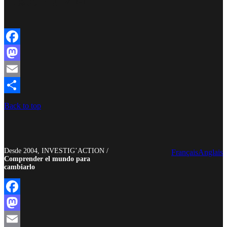
Facebook
Twitter
Instagram
YouTube
TikTok
Telegram
Enlace
Facebook
Mastodon
Email
Compartir
Back to top
Desde 2004, INVESTIG’ACTION /
Français
Anglais
Comprender el mundo para
cambiarlo
Facebook
Mastodon