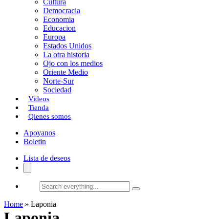
Cultura
k
o
a
Democracia
Economia
n
r
Educacion
Europa
t
Estados Unidos
i
La otra historia
Ojo con los medios
r
Oriente Medio
Norte-Sur
Sociedad
Videos
Tienda
Qienes somos
Apoyanos
Boletin
Lista de deseos
Search
everything...
Home
»
Laponia
Laponia