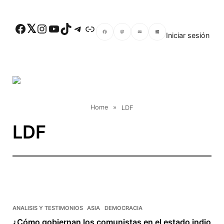
Skip to main content
Facebook
Twitter
Instagram
YouTube
TikTok
Telegram
Enlace
Iniciar sesión
Facebook
Mastodon
Email
Compartir
Home
»
LDF
LDF
ANALISIS Y TESTIMONIOS
ASIA
DEMOCRACIA
¿Cómo gobiernan los comunistas en el estado indio