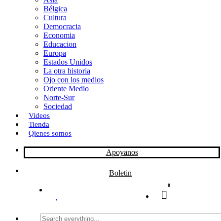
Bélgica
k
o
a
Cultura
Democracia
n
r
Economia
Educacion
t
Europa
Estados Unidos
i
La otra historia
r
Ojo con los medios
Oriente Medio
Norte-Sur
Sociedad
Videos
Tienda
Qienes somos
Apoyanos
Boletin
0
Search