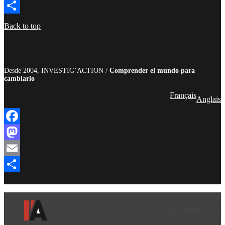
Email
Compartir
Back to top
Desde 2004, INVESTIG’ACTION /
Comprender el mundo para
cambiarlo
Français
Anglais
Facebook
Mastodon
Email
Compartir
Facebook
LinkedIn
Instagram
YouTube
TikTok
Teleg
Enl