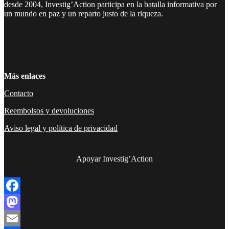
desde 2004, Investig’Action participa en la batalla informativa por
un mundo en paz y un reparto justo de la riqueza.
Facebook
Twitter
Instagram
YouTube
TikTok
Telegram
Enlace
Más enlaces
Contacto
Reembolsos y devoluciones
Aviso legal y política de privacidad
Apoyar Investig’Action
boletín
Facebook
Mastodon