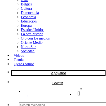
Bélgica
k
o
a
Cultura
Democracia
n
r
Economia
Educacion
t
Europa
Estados Unidos
i
La otra historia
r
Ojo con los medios
Oriente Medio
Norte-Sur
Sociedad
Videos
Tienda
Qienes somos
Apoyanos
Boletin
0
Search