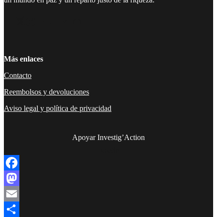
Facebook
Twitter
Instagram
YouTube
TikTok
Telegram
Enlace
Más enlaces
Contacto
Reembolsos y devoluciones
Aviso legal y política de privacidad
Apoyar Investig’Action
boletín
Facebook
Mastodon
Email