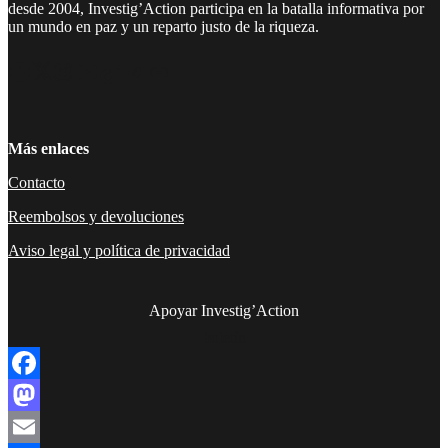
desde 2004, Investig’Action participa en la batalla informativa por
un mundo en paz y un reparto justo de la riqueza.
Facebook
Twitter
Instagram
YouTube
TikTok
Telegram
Enlace
Más enlaces
Contacto
Reembolsos y devoluciones
Aviso legal y política de privacidad
Apoyar Investig’Action
boletín
Facebook
Mastodon