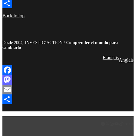
Email
Compartir
Back to top
Desde 2004, INVESTIG’ACTION /
Comprender el mundo para
cambiarlo
Français
Anglais
Facebook
Mastodon
Email
Compartir
Facebook
LinkedIn
Instagram
YouTube
TikTok
Teleg
Enl