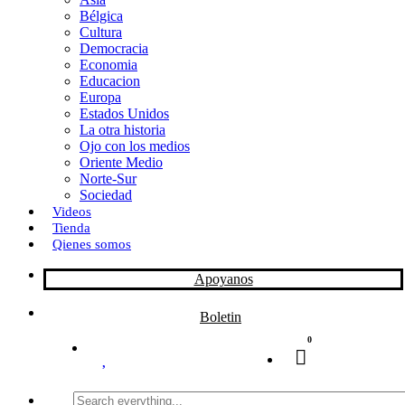
Bélgica
k
o
a
Cultura
Democracia
n
r
Economia
Educacion
t
Europa
Estados Unidos
i
La otra historia
r
Ojo con los medios
Oriente Medio
Norte-Sur
Sociedad
Videos
Tienda
Qienes somos
Apoyanos
Boletin
0
Search