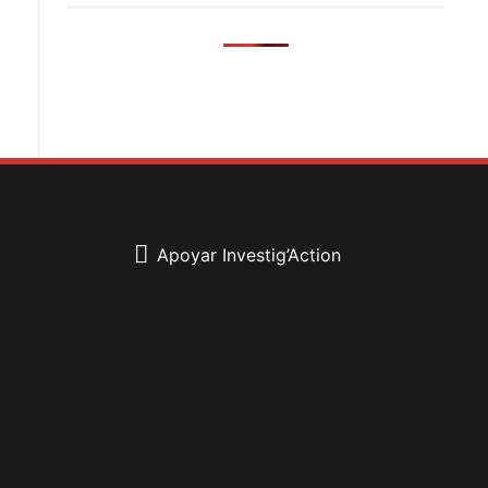
Apoyar Investig’Action
boletín