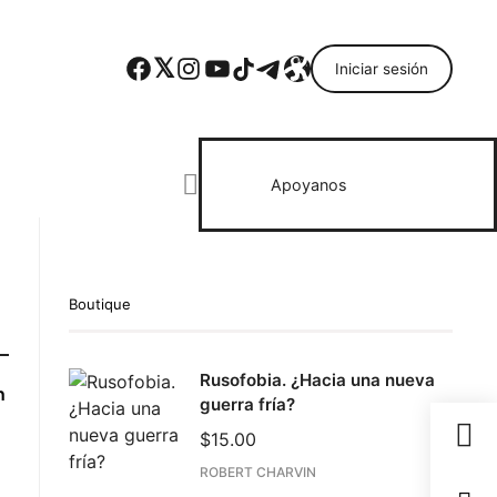
Facebook
Twitter
Instagram
YouTube
TikTok
Telegram
Enlace
Iniciar sesión
Search everything...
Apoyanos
Boutique
Rusofobia. ¿Hacia una nueva
n
guerra fría?
$
15.00
ROBERT CHARVIN