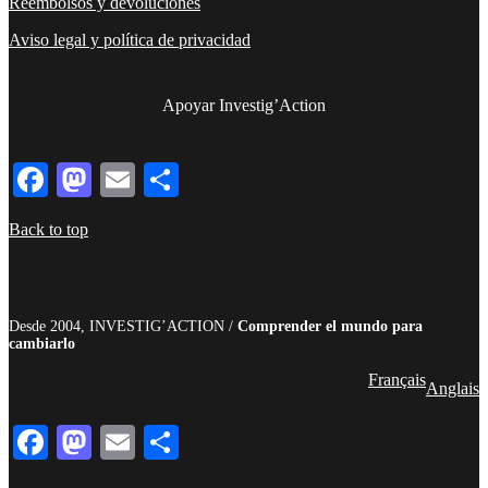
Reembolsos y devoluciones
Aviso legal y política de privacidad
Apoyar Investig’Action
boletín
Facebook
Mastodon
Email
Compartir
Back to top
Desde 2004, INVESTIG’ACTION /
Comprender el mundo para
cambiarlo
Français
Anglais
Facebook
Mastodon
Email
Compartir