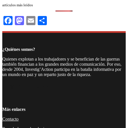
artículos más leídos
Facebook
Mastodon
Email
Compartir
¿Quiénes somos?
Quienes explotan a los trabajadores y se benefician de las guerras
también financian a los grandes medios de comunicación. Por eso,
desde 2004, Investig’Action participa en la batalla informativa por
un mundo en paz y un reparto justo de la riqueza.
Facebook
Twitter
Instagram
YouTube
TikTok
Telegram
Enlace
Más enlaces
Contacto