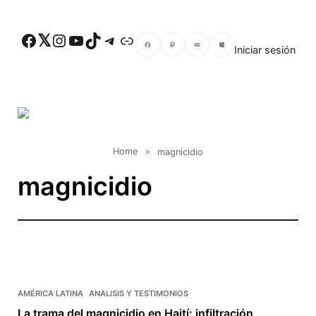
Skip to main content
Facebook
Twitter
Instagram
YouTube
TikTok
Telegram
Enlace
Iniciar sesión
Facebook
Mastodon
Email
Compartir
Home
»
magnicidio
magnicidio
AMÉRICA LATINA
ANALISIS Y TESTIMONIOS
La trama del magnicidio en Haití: infiltración