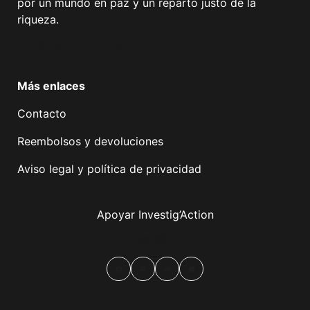
por un mundo en paz y un reparto justo de la
riqueza.
Facebook
Twitter
Instagram
YouTube
TikTok
Telegram
Enlace
Más enlaces
Contacto
Reembolsos y devoluciones
Aviso legal y política de privacidad
Apoyar Investig’Action
boletín
Facebook
Mastodon
Email
Compartir