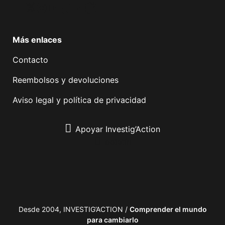
Facebook
Twitter
Instagram
YouTube
TikTok
Telegram
Enlace
Más enlaces
Contacto
Reembolsos y devoluciones
Aviso legal y política de privacidad
Apoyar Investig’Action
boletín
Desde 2004, INVESTIG’ACTION /
Comprender el mundo
para cambiarlo