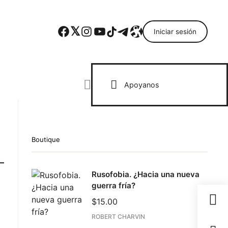
Facebook
Twitter
Instagram
YouTube
TikTok
Telegram
Enlace
Iniciar sesión
Search everything...
Apoyanos
Boutique
Rusofobia. ¿Hacia una nueva
guerra fría?
$
15.00
ROBERT CHARVIN