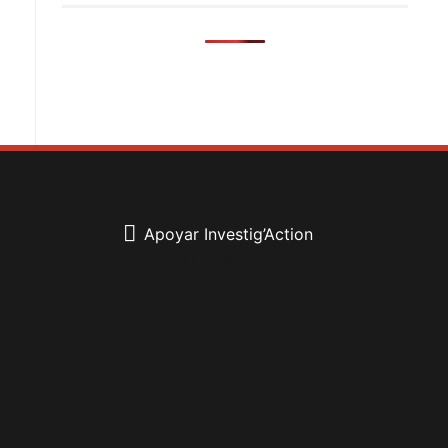
Apoyar Investig’Action
boletín