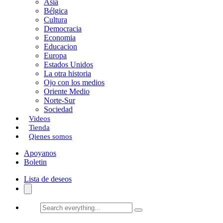
Asia
Bélgica
Cultura
Democracia
Economia
Educacion
Europa
Estados Unidos
La otra historia
Ojo con los medios
Oriente Medio
Norte-Sur
Sociedad
Videos
Tienda
Qienes somos
Apoyanos
Boletin
Lista de deseos
Search
everything...