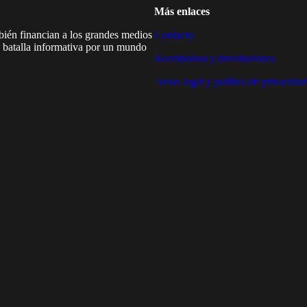
Más enlaces
mbién financian a los grandes medios
Contacto
a batalla informativa por un mundo
Reembolsos y devoluciones
Aviso legal y política de privacidad