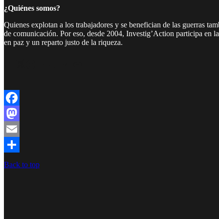
¿Quiénes somos?
Quienes explotan a los trabajadores y se benefician de las guerras ta
de comunicación. Por eso, desde 2004, Investig’Action participa en l
en paz y un reparto justo de la riqueza.
Facebook
Twitter
Instagram
YouTube
TikTok
Telegram
Enlace
Facebook
Mastodon
Email
Compartir
Back to top