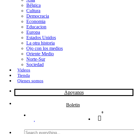
Bélgica
k
o
a
Cultura
Democracia
n
r
Economia
Educacion
t
Europa
Estados Unidos
i
La otra historia
r
Ojo con los medios
Oriente Medio
Norte-Sur
Sociedad
Videos
Tienda
Qienes somos
Apoyanos
Boletin
0
Search