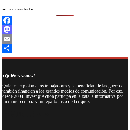
artículos más leídos
Facebook
Mastodon
Email
Compartir
¿Quiénes somos?
Quienes explotan a los trabajadores y se benefician de las guerras
también financian a los grandes medios de comunicación. Por eso,
desde 2004, Investig’Action participa en la batalla informativa por
un mundo en paz y un reparto justo de la riqueza.
Facebook
Twitter
Instagram
YouTube
TikTok
Telegram
Enlace