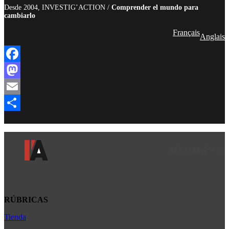
Desde 2004, INVESTIG’ACTION /
Comprender el mundo para
cambiarlo
Français
Anglais
Facebook
Mastodon
Email
Compartir
Facebook
LinkedIn
Instagram
YouTube
TikTok
Teleg
Enl
RÚBRICAS
Tienda
Africa