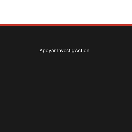
Apoyar Investig’Action
boletín