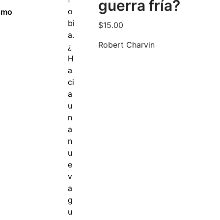
guerra fría?
ismo
$
15.00
Robert Charvin