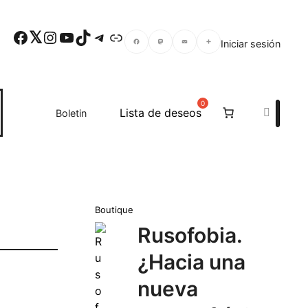
Facebook
Twitter
Instagram
YouTube
TikTok
Telegram
Enlace
Iniciar sesión
Facebook
Mastodon
Email
Compartir
Search
Lista de deseos
Boletin
Boutique
Rusofobia.
¿Hacia una
nueva