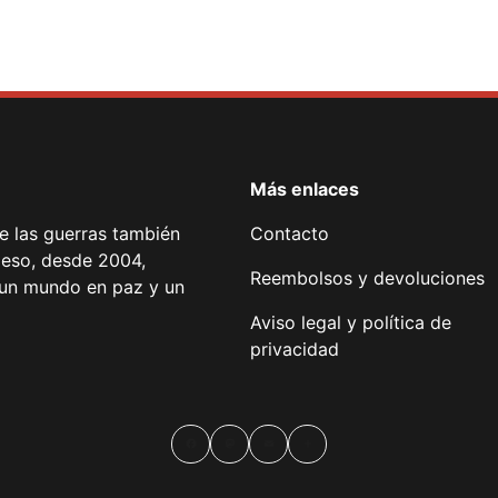
Más enlaces
de las guerras también
Contacto
 eso, desde 2004,
Reembolsos y devoluciones
or un mundo en paz y un
Aviso legal y política de
privacidad
Facebook
Mastodon
Email
Compartir