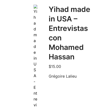
Yihad made
in USA –
Entrevistas
con
Mohamed
Hassan
$
15.00
Grégoire Lalieu