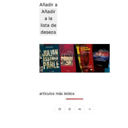
Añadir al carrito
Añadir
a la
lista de
deseos
TODOS NUESTROS
LIBROS
artículos más leídos
Facebook
Mastodon
Email
Compartir