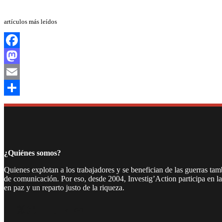
artículos más leídos
Facebook
Mastodon
Email
Compartir
¿Quiénes somos?
Quienes explotan a los trabajadores y se benefician de las guerras ta
de comunicación. Por eso, desde 2004, Investig’Action participa en l
en paz y un reparto justo de la riqueza.
Facebook
Twitter
Instagram
YouTube
TikTok
Telegram
Enlace