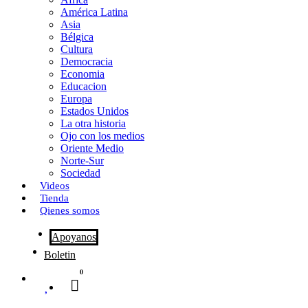
o
o
i
m
América Latina
o
d
l
p
Asia
Bélgica
k
o
a
Cultura
Democracia
n
r
Economia
Educacion
t
Europa
Estados Unidos
i
La otra historia
r
Ojo con los medios
Oriente Medio
Norte-Sur
Sociedad
Videos
Tienda
Qienes somos
Apoyanos
Boletin
0