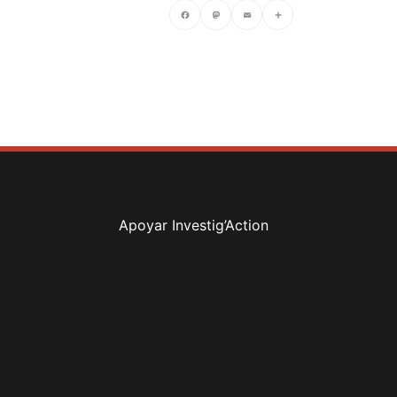
Facebook
Mastodon
Email
Compartir
Apoyar Investig’Action
boletín