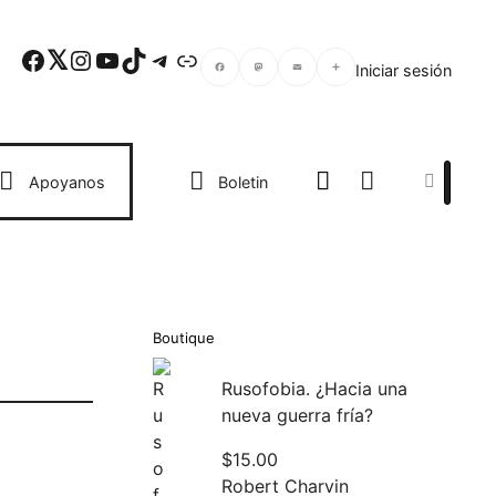
Facebook
Twitter
Instagram
YouTube
TikTok
Telegram
Enlace
Iniciar sesión
Facebook
Mastodon
Email
Compartir
Search
Apoyanos
Boletin
Boutique
Rusofobia. ¿Hacia una
nueva guerra fría?
$
15.00
Robert Charvin