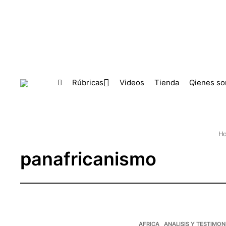
Skip to main content
Rúbricas
Videos
Tienda
Qienes s
H
panafricanismo
AFRICA
ANALISIS Y TESTIMON