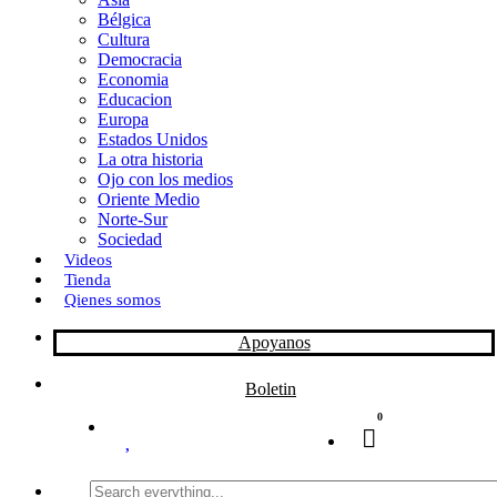
Bélgica
k
o
a
Cultura
Democracia
n
r
Economia
Educacion
t
Europa
Estados Unidos
i
La otra historia
r
Ojo con los medios
Oriente Medio
Norte-Sur
Sociedad
Videos
Tienda
Qienes somos
Apoyanos
Boletin
0
Search