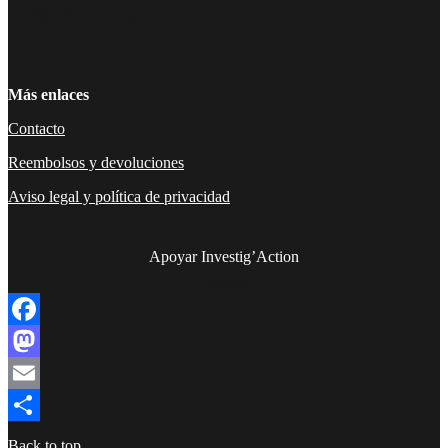
Facebook
Twitter
Instagram
YouTube
TikTok
Telegram
Enlace
Más enlaces
Contacto
Reembolsos y devoluciones
Aviso legal y política de privacidad
Apoyar Investig’Action
boletín
Facebook
Mastodon
Email
Compartir
Back to top