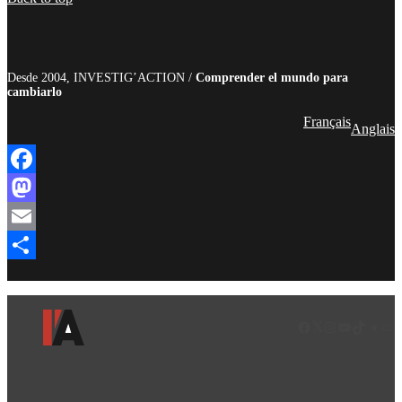
Desde 2004, INVESTIG’ACTION /
Comprender el mundo para
cambiarlo
Français
Anglais
Facebook
Mastodon
Email
Compartir
Facebook
LinkedIn
Instagram
YouTube
TikTok
Teleg
Enl