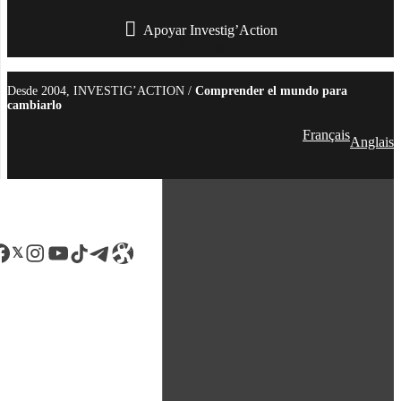
Apoyar Investig’Action
boletín
Desde 2004, INVESTIG’ACTION /
Comprender el mundo para
cambiarlo
Français
Anglais
acebook
LinkedIn
Instagram
YouTube
TikTok
Telegram
Enlace