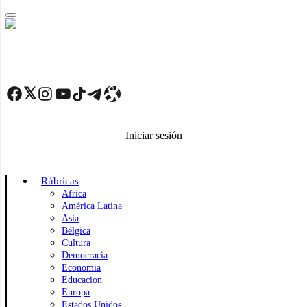
Skip
to
main
content
Facebook
Twitter
Instagram
YouTube
TikTok
Telegram
Enlace
Iniciar sesión
Rúbricas
Africa
América Latina
Asia
Bélgica
Cultura
Democracia
Economia
Educacion
Europa
Estados Unidos