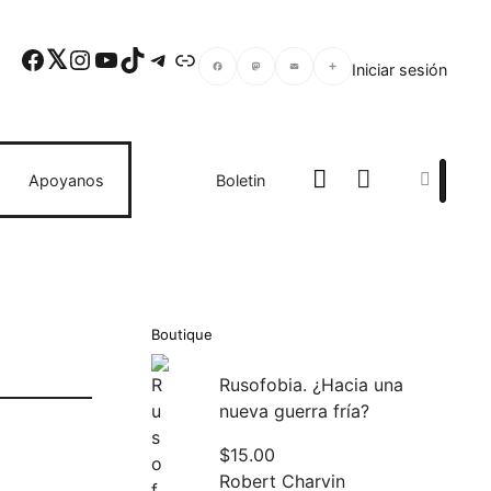
Facebook
Twitter
Instagram
YouTube
TikTok
Telegram
Enlace
Iniciar sesión
Facebook
Mastodon
Email
Compartir
Search
Apoyanos
Boletin
Boutique
Rusofobia. ¿Hacia una
nueva guerra fría?
$
15.00
Robert Charvin