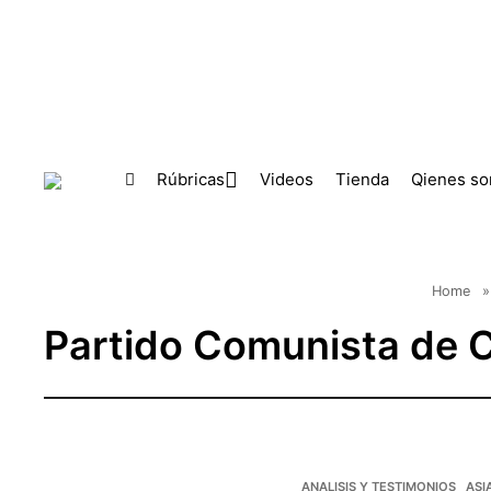
Skip to main content
Rúbricas
Videos
Tienda
Qienes s
Home
»
Partido Comunista de 
ANALISIS Y TESTIMONIOS
ASI