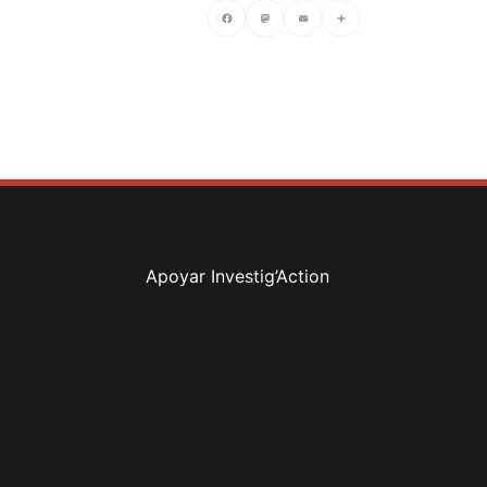
Facebook
Mastodon
Email
Compartir
Apoyar Investig’Action
boletín