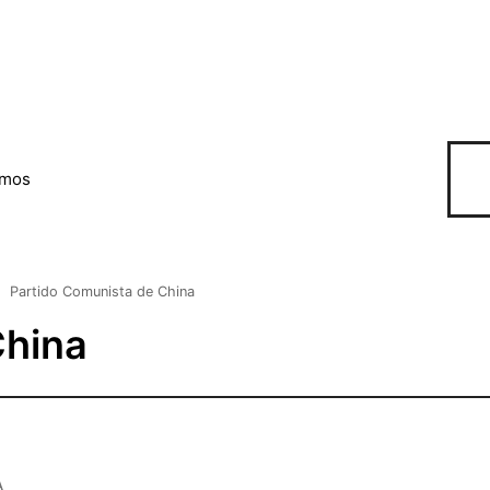
omos
Partido Comunista de China
China
A