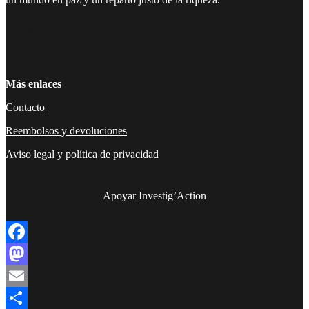
Facebook
Twitter
Instagram
YouTube
TikTok
Telegram
Enlace
Más enlaces
Contacto
Reembolsos y devoluciones
Aviso legal y política de privacidad
Apoyar Investig’Action
boletín
Facebook
Mastodon
Email