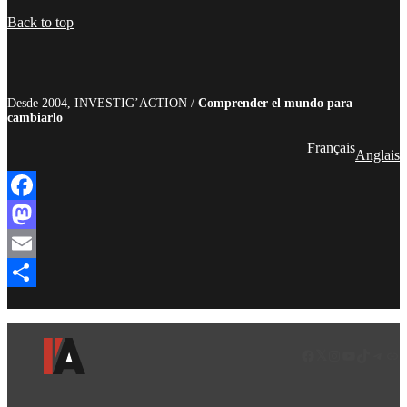
Compartir
Back to top
Desde 2004, INVESTIG’ACTION /
Comprender el mundo para
cambiarlo
Français
Anglais
Facebook
Mastodon
Email
Compartir
Facebook
LinkedIn
Instagram
YouTube
TikTok
Teleg
Enl