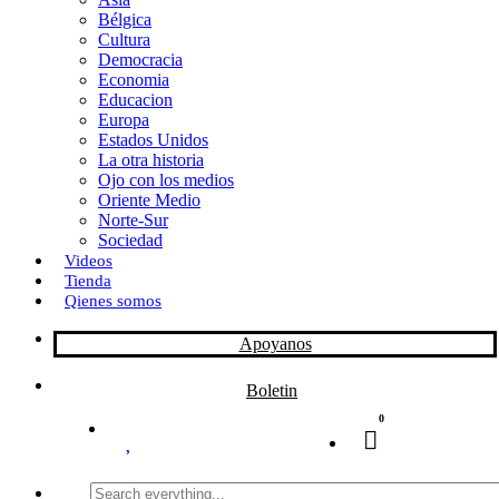
Bélgica
k
o
a
Cultura
Democracia
n
r
Economia
Educacion
t
Europa
Estados Unidos
i
La otra historia
r
Ojo con los medios
Oriente Medio
Norte-Sur
Sociedad
Videos
Tienda
Qienes somos
Apoyanos
Boletin
0
Search