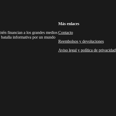
Más enlaces
mbién financian a los grandes medios
Contacto
a batalla informativa por un mundo
Reembolsos y devoluciones
Aviso legal y política de privacidad