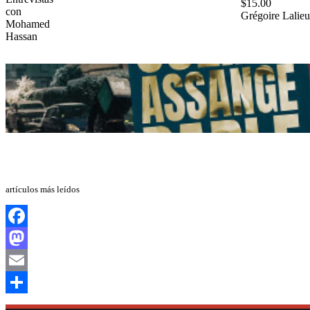
$
15.00
Grégoire Lalieu
artículos más leídos
Facebook
Mastodon
Email
Compartir