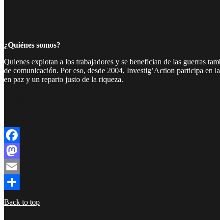
¿Quiénes somos?
Quienes explotan a los trabajadores y se benefician de las guerras ta
de comunicación. Por eso, desde 2004, Investig’Action participa en l
en paz y un reparto justo de la riqueza.
Facebook
Twitter
Instagram
YouTube
TikTok
Telegram
Enlace
Facebook
Mastodon
Email
Compartir
Back to top