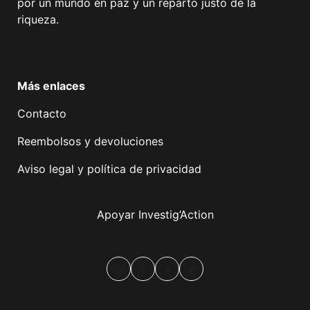
por un mundo en paz y un reparto justo de la
riqueza.
Facebook
Twitter
Instagram
YouTube
TikTok
Telegram
Enlace
Más enlaces
Contacto
Reembolsos y devoluciones
Aviso legal y política de privacidad
Apoyar Investig’Action
boletín
Facebook
Mastodon
Email
Compartir