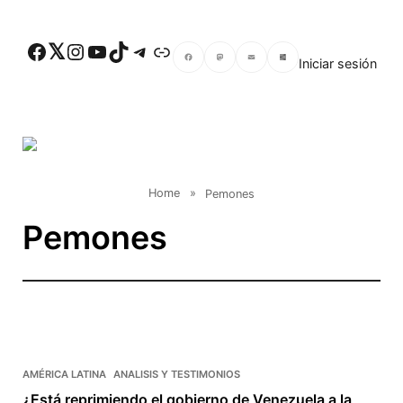
Skip to main content
Facebook
Twitter
Instagram
YouTube
TikTok
Telegram
Enlace
Iniciar sesión
Facebook
Mastodon
Email
Compartir
Home
»
Pemones
Pemones
AMÉRICA LATINA
ANALISIS Y TESTIMONIOS
¿Está reprimiendo el gobierno de Venezuela a la