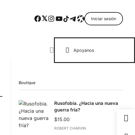
Facebook
Twitter
Instagram
YouTube
TikTok
Telegram
Enlace
Iniciar sesión
Search everything...
Apoyanos
Boutique
Rusofobia. ¿Hacia una nueva
guerra fría?
$
15.00
ROBERT CHARVIN