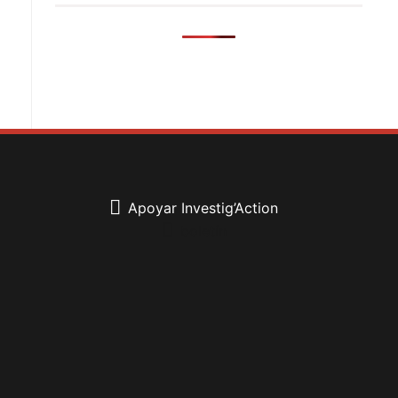
Apoyar Investig’Action
boletín