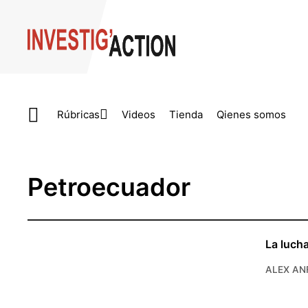
Skip to main content
Rúbricas
Videos
Tienda
Qienes somos
Petroecuador
La luch
ALEX AN