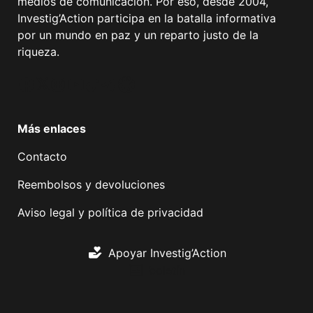
medios de comunicación. Por eso, desde 2004,
Investig’Action participa en la batalla informativa
por un mundo en paz y un reparto justo de la
riqueza.
Facebook
Twitter
Instagram
YouTube
TikTok
Telegram
Enlace
Más enlaces
Contacto
Reembolsos y devoluciones
Aviso legal y política de privacidad
Apoyar Investig’Action
boletín