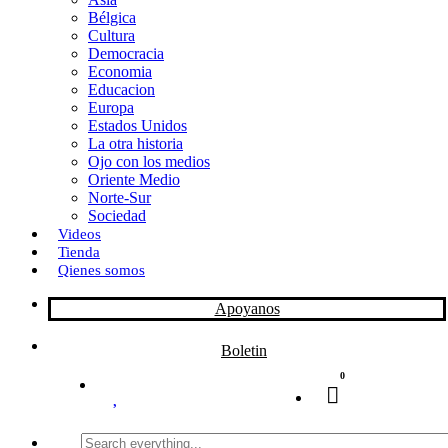
Bélgica
k
o
a
Cultura
Democracia
n
r
Economia
Educacion
t
Europa
Estados Unidos
i
La otra historia
r
Ojo con los medios
Oriente Medio
Norte-Sur
Sociedad
Videos
Tienda
Qienes somos
Apoyanos
Boletin
0
Search