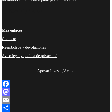
Facebook
Twitter
Instagram
YouTube
TikTok
Telegram
Enlace
Más enlaces
Contacto
Reembolsos y devoluciones
Aviso legal y política de privacidad
Apoyar Investig’Action
boletín
Facebook
Mastodon
Email