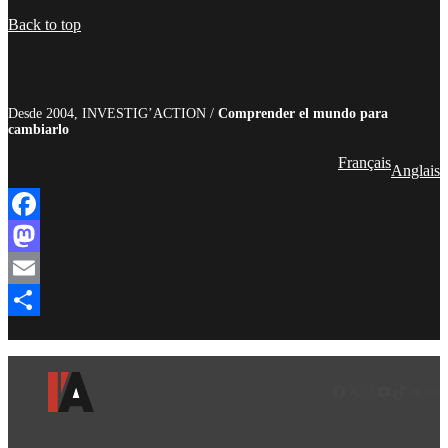
Compartir
Back to top
Desde 2004, INVESTIG’ACTION /
Comprender el mundo para
cambiarlo
Français
Anglais
Facebook
Mastodon
Email
Compartir
Facebook
LinkedIn
Instagram
YouTube
TikTok
Teleg
Enl