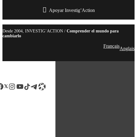
Apoyar Investig’Action
boletín
Desde 2004, INVESTIG’ACTION /
Comprender el mundo para
cambiarlo
Français
Anglais
acebook
LinkedIn
Instagram
YouTube
TikTok
Telegram
Enlace