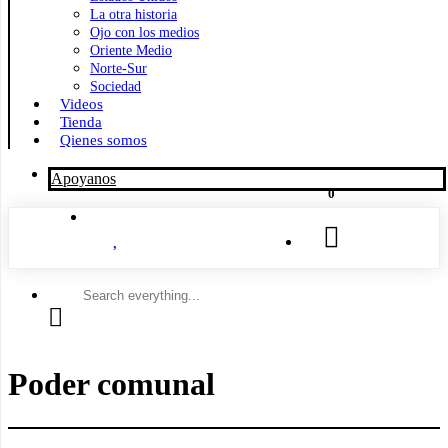
La otra historia
Ojo con los medios
Oriente Medio
Norte-Sur
Sociedad
Videos
Tienda
Qienes somos
Apoyanos
0
Search
everything...
Poder comunal