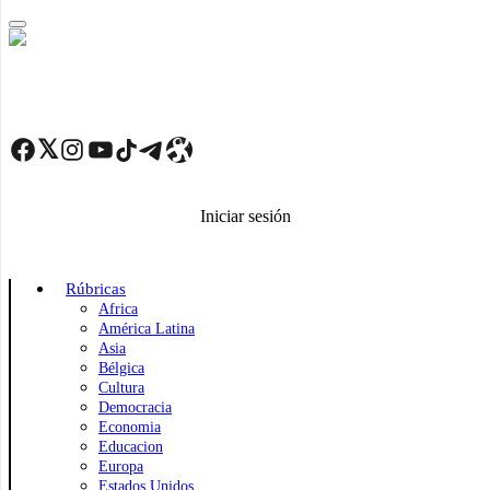
Skip
to
main
content
Facebook
Twitter
Instagram
YouTube
TikTok
Telegram
Enlace
Iniciar sesión
Rúbricas
Africa
América Latina
Asia
Bélgica
Cultura
Democracia
Economia
Educacion
Europa
Estados Unidos