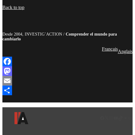
Compartir
Back to top
Desde 2004, INVESTIG’ACTION /
Comprender el mundo para
cambiarlo
Français
Anglais
Facebook
Mastodon
Email
Compartir
Facebook
LinkedIn
Instagram
YouTube
TikTok
Teleg
Enl