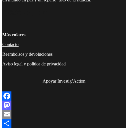
Facebook
Twitter
Instagram
YouTube
TikTok
Telegram
Enlace
Más enlaces
Contacto
Reembolsos y devoluciones
Aviso legal y política de privacidad
Apoyar Investig’Action
boletín
Facebook
Mastodon
Email