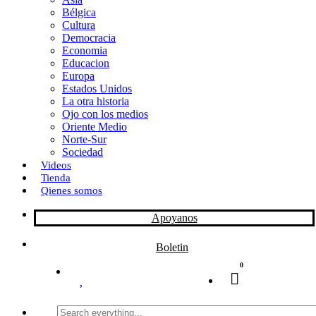
Bélgica
k
o
a
Cultura
Democracia
n
r
Economia
Educacion
t
Europa
Estados Unidos
i
La otra historia
r
Ojo con los medios
Oriente Medio
Norte-Sur
Sociedad
Videos
Tienda
Qienes somos
Apoyanos
Boletin
0
Search