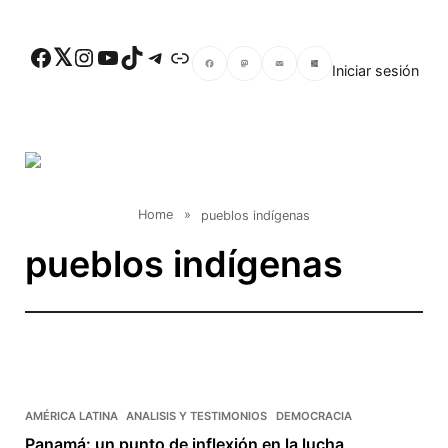
Skip to main content
Facebook
Twitter
Instagram
YouTube
TikTok
Telegram
Enlace
Iniciar sesión
Facebook
Mastodon
Email
Compartir
Home
»
pueblos indígenas
pueblos indígenas
AMÉRICA LATINA
ANALISIS Y TESTIMONIOS
DEMOCRACIA
Panamá: un punto de inflexión en la lucha