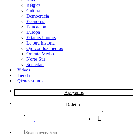
Bélgica
k
o
a
Cultura
Democracia
n
r
Economia
Educacion
t
Europa
Estados Unidos
i
La otra historia
r
Ojo con los medios
Oriente Medio
Norte-Sur
Sociedad
Videos
Tienda
Qienes somos
Apoyanos
Boletin
0
Search