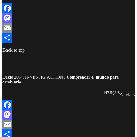
boletín
Facebook
Mastodon
Email
Compartir
Back to top
Desde 2004, INVESTIG’ACTION /
Comprender el mundo para
cambiarlo
Français
Anglais
Facebook
Mastodon
Email