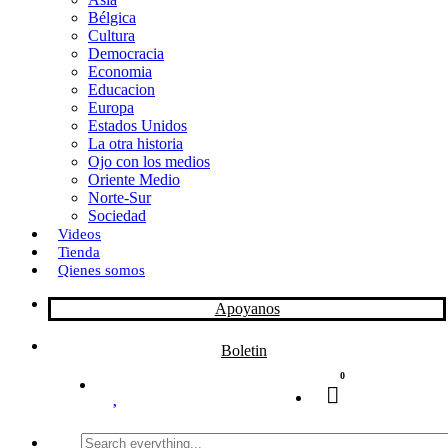
Bélgica
k
o
a
Cultura
Democracia
n
r
Economia
Educacion
t
Europa
Estados Unidos
i
La otra historia
r
Ojo con los medios
Oriente Medio
Norte-Sur
Sociedad
Videos
Tienda
Qienes somos
Apoyanos
Boletin
0
Search