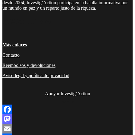
desde 2004, Investig’Action participa en la batalla informativa por
un mundo en paz y un reparto justo de la riqueza.
Facebook
Twitter
Instagram
YouTube
TikTok
Telegram
Enlace
Más enlaces
Contacto
Reembolsos y devoluciones
Aviso legal y política de privacidad
Apoyar Investig’Action
boletín
Facebook
Mastodon