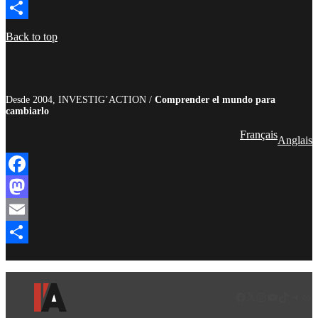
Email
Compartir
Back to top
Desde 2004, INVESTIG’ACTION /
Comprender el mundo para
cambiarlo
Français
Anglais
Facebook
Mastodon
Email
Compartir
Facebook
LinkedIn
Instagram
YouTube
TikTok
Teleg
Enl