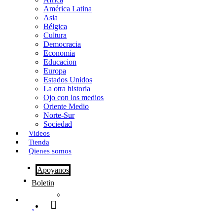
o
o
i
m
América Latina
o
d
l
p
Asia
Bélgica
k
o
a
Cultura
Democracia
n
r
Economia
Educacion
t
Europa
Estados Unidos
i
La otra historia
r
Ojo con los medios
Oriente Medio
Norte-Sur
Sociedad
Videos
Tienda
Qienes somos
Apoyanos
Boletin
0