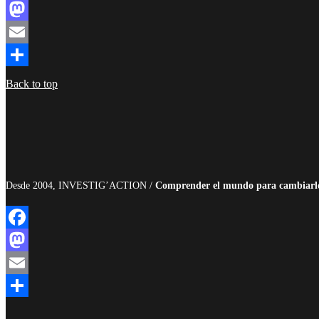
Facebook
Mastodon
Email
Compartir
Back to top
Desde 2004, INVESTIG’ACTION /
Comprender el mundo para cambiarl
Facebook
Mastodon
Email
Compartir