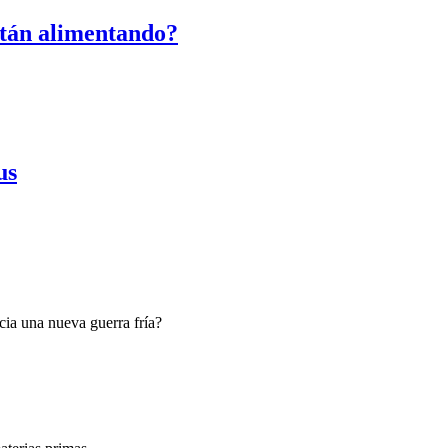
stán alimentando?
us
ia una nueva guerra fría?