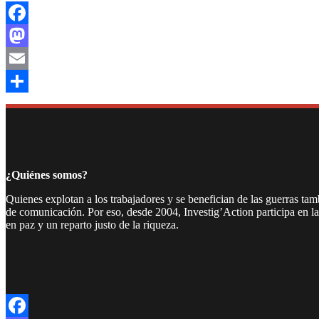
Facebook
Mastodon
Email
Compartir
¿Quiénes somos?
Quienes explotan a los trabajadores y se benefician de las guerras ta
de comunicación. Por eso, desde 2004, Investig’Action participa en l
en paz y un reparto justo de la riqueza.
Facebook
Twitter
Instagram
YouTube
TikTok
Telegram
Enlace