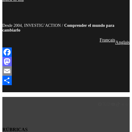
Desde 2004, INVESTIG’ACTION /
Comprender el mundo para
cambiarlo
Français
Anglais
Facebook
Mastodon
Email
Compartir
Facebook
LinkedIn
Instagram
YouTube
TikTok
Teleg
Enl
RÚBRICAS