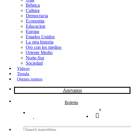
Bélgica
k
o
a
Cultura
Democracia
n
r
Economia
Educacion
t
Europa
Estados Unidos
i
La otra historia
r
Ojo con los medios
Oriente Medio
Norte-Sur
Sociedad
Videos
Tienda
Qienes somos
Apoyanos
Boletin
0
Search