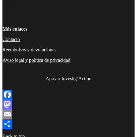
Facebook
Twitter
Instagram
YouTube
TikTok
Telegram
Enlace
Más enlaces
Contacto
Reembolsos y devoluciones
Aviso legal y política de privacidad
Apoyar Investig’Action
boletín
Facebook
Mastodon
Email
Compartir
Back to top