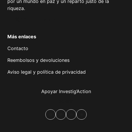
por un mundo en paz y un reparto justo de la
riqueza.
Facebook
Twitter
Instagram
YouTube
TikTok
Telegram
Enlace
Más enlaces
Contacto
Reembolsos y devoluciones
Aviso legal y política de privacidad
Apoyar Investig’Action
boletín
Facebook
Mastodon
Email
Compartir