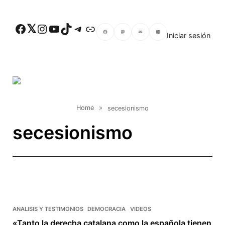
Skip to main content
Facebook
Twitter
Instagram
YouTube
TikTok
Telegram
Enlace
Iniciar sesión
Facebook
Mastodon
Email
Compartir
Home
»
secesionismo
secesionismo
ANALISIS Y TESTIMONIOS
DEMOCRACIA
VIDEOS
«Tanto la derecha catalana como la española tienen