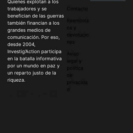
Quienes explotan a los
trabajadores y se
Contacto
benefician de las guerras
Reembols
también financian a los
os y
grandes medios de
devolucio
comunicación. Por eso,
nes
desde 2004,
Investig’Action participa
Aviso
en la batalla informativa
legal y
por un mundo en paz y
política
un reparto justo de la
de
riqueza.
privacida
d
Facebook
Twitter
Instagram
YouTube
TikTok
Telegram
Enlace