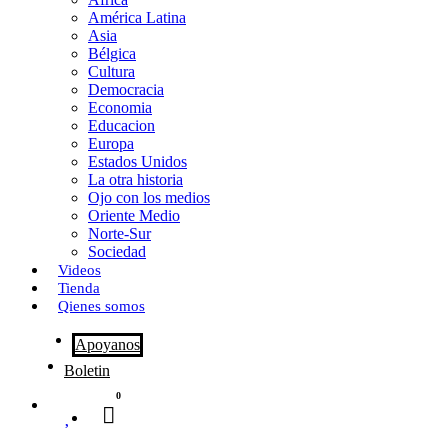
o
o
i
m
América Latina
o
d
l
p
Asia
Bélgica
k
o
a
Cultura
Democracia
n
r
Economia
Educacion
t
Europa
Estados Unidos
i
La otra historia
r
Ojo con los medios
Oriente Medio
Norte-Sur
Sociedad
Videos
Tienda
Qienes somos
Apoyanos
Boletin
0