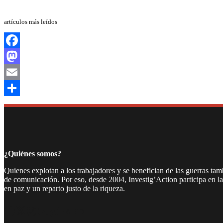
artículos más leídos
Facebook
Mastodon
Email
Compartir
¿Quiénes somos?
Quienes explotan a los trabajadores y se benefician de las guerras ta
de comunicación. Por eso, desde 2004, Investig’Action participa en l
en paz y un reparto justo de la riqueza.
Facebook
Twitter
Instagram
YouTube
TikTok
Telegram
Enlace