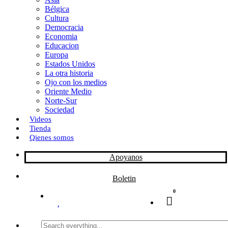
Bélgica
k
o
a
Cultura
Democracia
n
r
Economia
Educacion
t
Europa
Estados Unidos
i
La otra historia
r
Ojo con los medios
Oriente Medio
Norte-Sur
Sociedad
Videos
Tienda
Qienes somos
Apoyanos
Boletin
0
Search