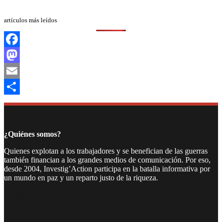
artículos más leídos
Facebook
Mastodon
Email
Compartir
¿Quiénes somos?
Quienes explotan a los trabajadores y se benefician de las guerras
también financian a los grandes medios de comunicación. Por eso,
desde 2004, Investig’Action participa en la batalla informativa por
un mundo en paz y un reparto justo de la riqueza.
Facebook
Twitter
Instagram
YouTube
TikTok
Telegram
Enlace