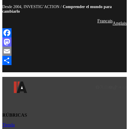
Desde 2004, INVESTIG’ACTION /
Comprender el mundo para
cambiarlo
Français
Anglais
Facebook
Mastodon
Email
Compartir
Facebook
LinkedIn
Instagram
YouTube
TikTok
Teleg
Enl
RÚBRICAS
Tienda
Africa